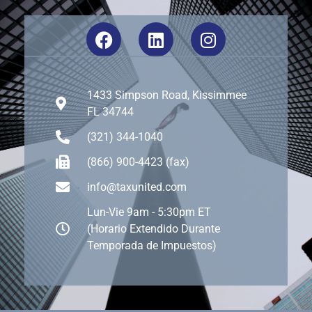
1433 Simpson Road, Kissimmee
FL 34744
(321) 344-1040
(866) 900-4423 (fax)
info@taxunited.com
Lun-Vie 9am - 5:30pm ET
(Horario Extendido Durante
Temporada de Impuestos)